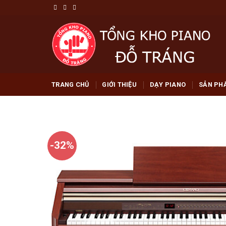
Skip
to
content
TRANG CHỦ
GIỚI THIỆU
DẠY PIANO
SẢN PH
-32%