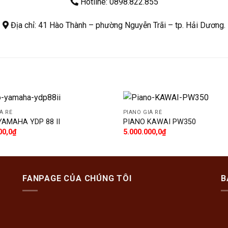
Hotline:
0898.822.855
Địa chỉ: 41 Hào Thành – phường Nguyễn Trãi – tp. Hải Dương.
Á RẺ
PIANO GIÁ RẺ
Add
YAMAHA YDP 88 II
PIANO KAWAI PW350
to
00,0
₫
5.000.000,0
₫
wishlist
FANPAGE CỦA CHÚNG TÔI
B