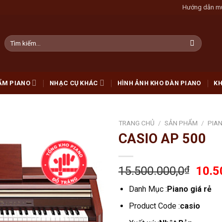
Hướng dẫn m
Tìm
kiếm:
ẨM PIANO
NHẠC CỤ KHÁC
HÌNH ẢNH KHO ĐÀN PIANO
KH
TRANG CHỦ
/
SẢN PHẨM
/
PIAN
CASIO AP 500
Add
to
wishlist
15.500.000,0
₫
10.5
Danh Mục :
Piano giá rẻ
Product Code :
casio