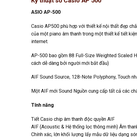
Kỹ thuật số Casio AP 500
ASIO AP-500
Casio AP500 phù hợp với thiết kế nội thất đẹp chắ
của một piano âm thanh trong một thiết kế tiết ki
internet.
AP-500 bao gồm 88 Full-Size Weighted Scaled Ham
cách dễ dàng bởi người mới bắt đầu)
AIF Sound Source, 128-Note Polyphony, Touch nhạ
Một AIF mới Sound Nguồn cung cấp tất cả các chấ
Tính năng
Tiết Casio chip âm thanh độc quyền AIF
AIF (Acoustic & Hệ thống lọc thông minh) Âm tha
Chính xác, lớn khối lượng lấy mẫu dữ liệu dạng só