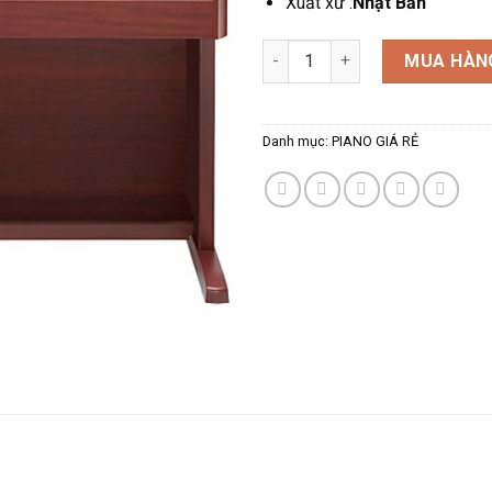
Xuất xứ :
Nhật Bản
CASIO AP 500 số lượng
MUA HÀN
Danh mục:
PIANO GIÁ RẺ