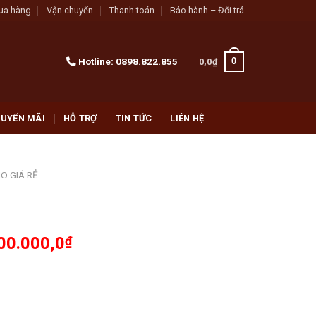
ua hàng
Vận chuyển
Thanh toán
Bảo hành – Đổi trả
Hotline:
0898.822.855
0
0,0
₫
UYẾN MÃI
HỖ TRỢ
TIN TỨC
LIÊN HỆ
O GIÁ RẺ
00.000,0
₫