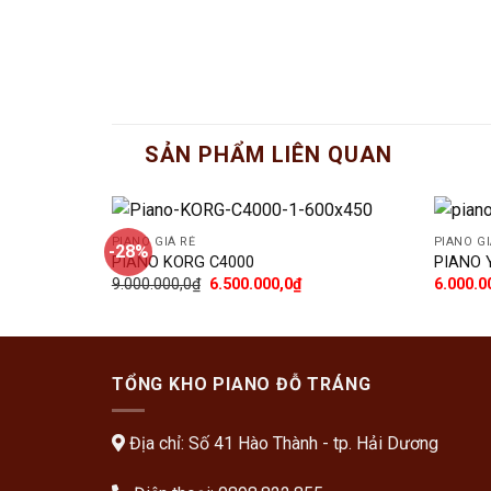
SẢN PHẨM LIÊN QUAN
PIANO GIÁ RẺ
PIANO GI
-28%
Add
PIANO KORG C4000
PIANO 
to
9.000.000,0
₫
6.500.000,0
₫
6.000.0
wishlist
TỔNG KHO PIANO ĐỖ TRÁNG
Địa chỉ: Số 41 Hào Thành - tp. Hải Dương