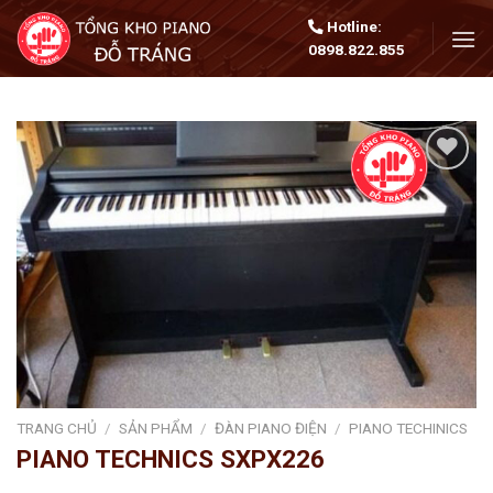
Skip
Hotline:
to
0898.822.855
content
Add
to
wishlist
TRANG CHỦ
/
SẢN PHẨM
/
ĐÀN PIANO ĐIỆN
/
PIANO TECHINICS
PIANO TECHNICS SXPX226