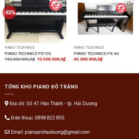
-93%
Add
Add
to
to
wishlist
wishlist
PIANO TECHINICS
PIANO TECHINICS
PIANO TECHNICS PX105
PIANO TECHNICS PX 44
155.000.000,0
₫
10.500.000,0
₫
45.000.000,0
₫
TỔNG KHO PIANO ĐỖ TRÁNG
Địa chỉ: Số 41 Hào Thành - tp. Hải Dương
Điện thoại:
0898.822.855
Email:
pianoprohaiduong@gmail.com