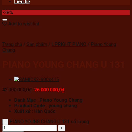
Liên hệ
-38%
Add to wishlist
Trang chủ
/
Sản phẩm
/
UPRIGHT PIANO
/
Piano Young
Chang
PIANO YOUNG CHANG U 131
42.000.000,0
₫
26.000.000,0
₫
Danh Mục : Piano Young Chang
Product Code : young chang
Xuất xứ : Hàn Quốc
PIANO YOUNG CHANG U 131 số lượng