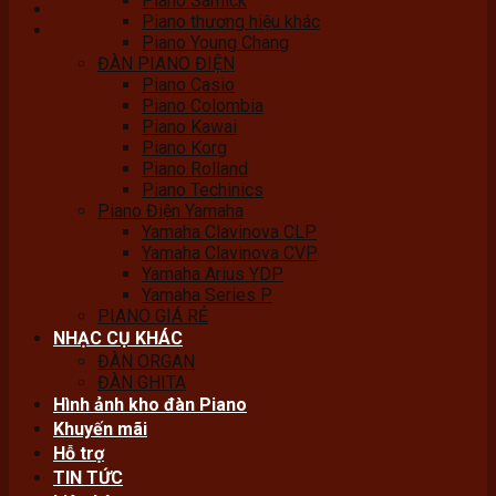
Piano Samick
Piano thương hiệu khác
Piano Young Chang
ĐÀN PIANO ĐIỆN
Piano Casio
Piano Colombia
Piano Kawai
Piano Korg
Piano Rolland
Piano Techinics
Piano Điện Yamaha
Yamaha Clavinova CLP
Yamaha Clavinova CVP
Yamaha Arius YDP
Yamaha Series P
PIANO GIÁ RẺ
NHẠC CỤ KHÁC
ĐÀN ORGAN
ĐÀN GHITA
Hình ảnh kho đàn Piano
Khuyến mãi
Hỗ trợ
TIN TỨC