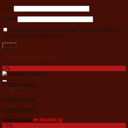
Tên
*
Email
*
Lưu tên của tôi, email, và trang web trong trình duyệt này
cho lần bình luận kế tiếp của tôi.
SẢN PHẨM LIÊN QUAN
-7%
Add to wishlist
Xem nhanh
UPRIGHT PIANO
PIANO SAMICK
70.000.000,0
₫
65.000.000,0
₫
-13%