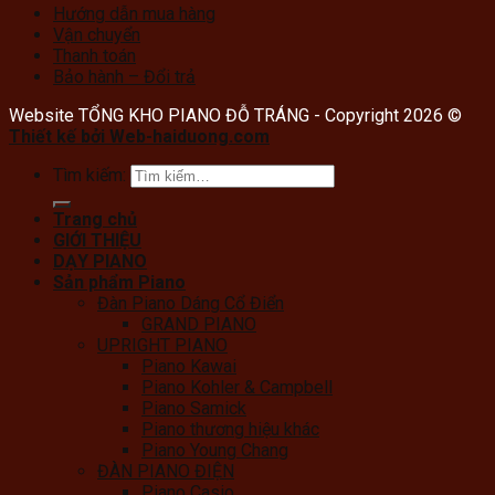
Hướng dẫn mua hàng
Vận chuyển
Thanh toán
Bảo hành – Đổi trả
Website TỔNG KHO PIANO ĐỖ TRÁNG - Copyright 2026 ©
Thiết kế bởi Web-haiduong.com
Tìm kiếm:
Trang chủ
GIỚI THIỆU
DẠY PIANO
Sản phẩm Piano
Đàn Piano Dáng Cổ Điển
GRAND PIANO
UPRIGHT PIANO
Piano Kawai
Piano Kohler & Campbell
Piano Samick
Piano thương hiệu khác
Piano Young Chang
ĐÀN PIANO ĐIỆN
Piano Casio