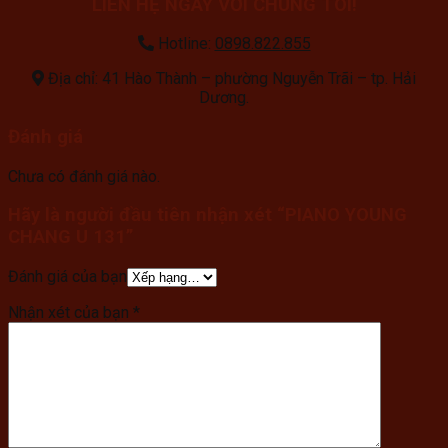
LIÊN HỆ NGAY VỚI CHÚNG TÔI!
Hotline:
0898.822.855
Địa chỉ: 41 Hào Thành – phường Nguyễn Trãi – tp. Hải
Dương.
Đánh giá
Chưa có đánh giá nào.
Hãy là người đầu tiên nhận xét “PIANO YOUNG
CHANG U 131”
Đánh giá của bạn
Nhận xét của bạn
*