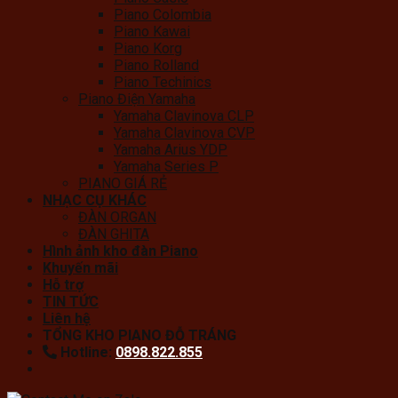
Piano Colombia
Piano Kawai
Piano Korg
Piano Rolland
Piano Techinics
Piano Điện Yamaha
Yamaha Clavinova CLP
Yamaha Clavinova CVP
Yamaha Arius YDP
Yamaha Series P
PIANO GIÁ RẺ
NHẠC CỤ KHÁC
ĐÀN ORGAN
ĐÀN GHITA
Hình ảnh kho đàn Piano
Khuyến mãi
Hỗ trợ
TIN TỨC
Liên hệ
TỔNG KHO PIANO ĐỖ TRÁNG
Hotline:
0898.822.855