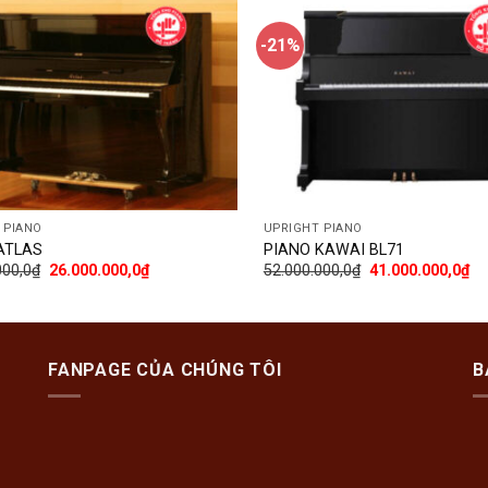
-21%
Add
to
wishlist
 PIANO
UPRIGHT PIANO
ATLAS
PIANO KAWAI BL71
000,0
₫
26.000.000,0
₫
52.000.000,0
₫
41.000.000,0
₫
FANPAGE CỦA CHÚNG TÔI
B