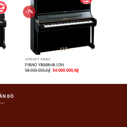
-7%
-13%
Add
Add
to
to
wishlist
wishlist
UPRIGHT PIANO
UPRIGHT P
PIANO YAMAHA U3H
PIANO KA
58.000.000,0
₫
54.000.000,0
₫
46.000.00
ẢN ĐỒ