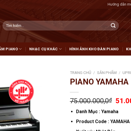
Hướng dẫn m
Tìm
kiếm:
ẨM PIANO
NHẠC CỤ KHÁC
HÌNH ẢNH KHO ĐÀN PIANO
KH
TRANG CHỦ
/
SẢN PHẨM
/
UPR
PIANO YAMAHA
Add
to
wishlist
75.000.000,0
₫
51.0
Danh Mục : Yamaha
Product Code : YAMAHA