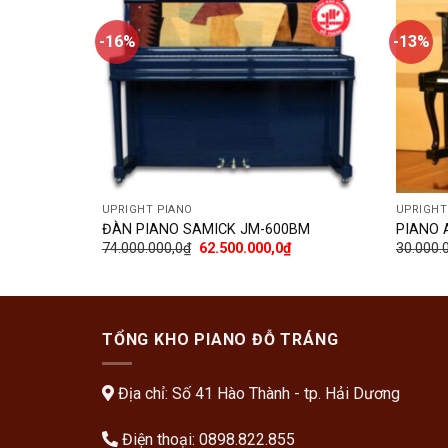
-16%
-13%
Add
to
wishlist
UPRIGHT PIANO
UPRIGHT
ĐÀN PIANO SAMICK JM-600BM
PIANO 
74.000.000,0
₫
62.500.000,0
₫
30.000.
TỔNG KHO PIANO ĐỖ TRÁNG
Địa chỉ: Số 41 Hào Thành - tp. Hải Dương
Điện thoại:
0898.822.855