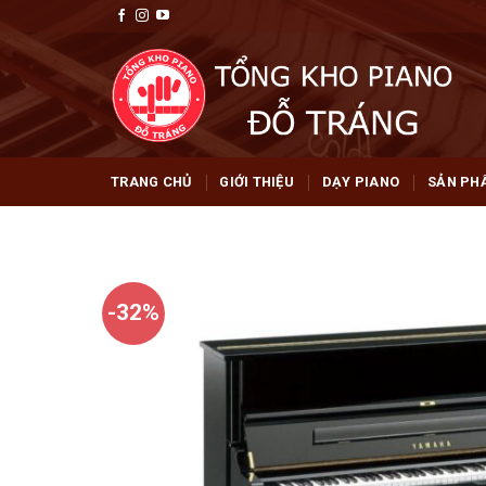
Skip
to
content
TRANG CHỦ
GIỚI THIỆU
DẠY PIANO
SẢN PH
-32%