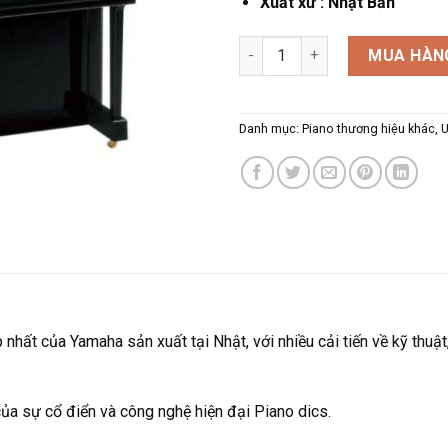
Xuất xứ : Nhật Bản
PIANO YAMAHA MX300R số lư
MUA HÀN
Danh mục:
Piano thương hiệu khác
,
U
ất của Yamaha sản xuất tại Nhật, với nhiều cải tiến về kỹ thuật
ủa sự cổ điển và công nghệ hiện đại Piano dics.