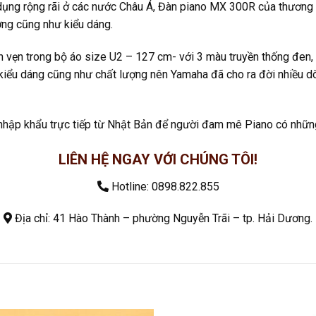
ụng rộng rãi ở các nước Châu Á, Đàn piano MX 300R của thương h
ượng cũng như kiểu dáng.
n vẹn trong bộ áo size U2 – 127 cm- với 3 màu truyền thống đen,
 kiểu dáng cũng như chất lượng nên Yamaha đã cho ra đời nhiều d
ập khẩu trực tiếp từ Nhật Bản để người đam mê Piano có những s
LIÊN HỆ NGAY VỚI CHÚNG TÔI!
Hotline:
0898.822.855
Địa chỉ: 41 Hào Thành – phường Nguyễn Trãi – tp. Hải Dương.