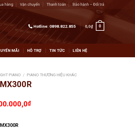
ua hàng
Vận chuyển
Thanh toán
Bảo hành – Đổi trả
Hotline:
0898.822.855
0
0,0
₫
UYẾN MÃI
HỖ TRỢ
TIN TỨC
LIÊN HỆ
IGHT PIANO
/
PIANO THƯƠNG HIỆU KHÁC
 MX300R
00.000,0
₫
 MX300R